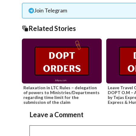
Join Telegram
Related Stories
Relaxation in LTC Rules – delegation
Leave Travel 
of powers to Ministries/Departments
DOPT O.M – Ad
regarding time limit for the
by Tejas Expr
submission of the claim
Express & Hum
Slide 2 of 2
Leave a Comment
Comment