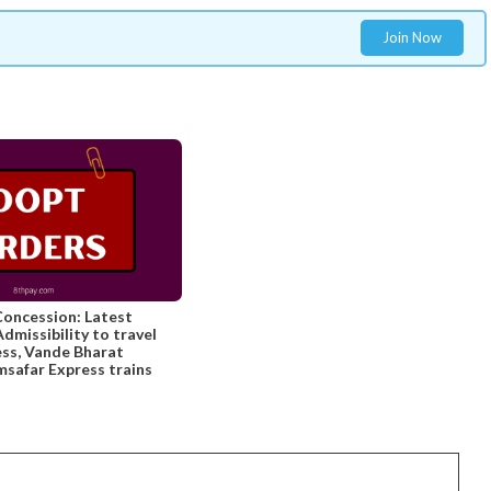
Join Now
Concession: Latest
missibility to travel
ess, Vande Bharat
safar Express trains