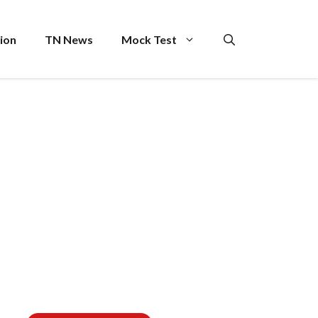
ion
TN News
Mock Test